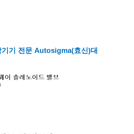
HOME >
제품
압기기 전문 Autosigma(효신)대리점 가온FA