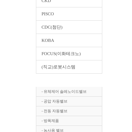
CKD
PISCO
CDC(첨단)
KOBA
FOCUS(이화테크노)
(직교)로봇시스템
Autosigma(효신)
- 유체제어 솔레노이드밸브
- 공압 자동밸브
- 전동 자동밸브
- 방폭제품
- 농사용 밸브