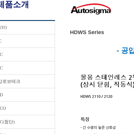
제품소개
STO
HDWS Series
C
- 공
C
C
강로보테크
D
SCO
C(첨단)