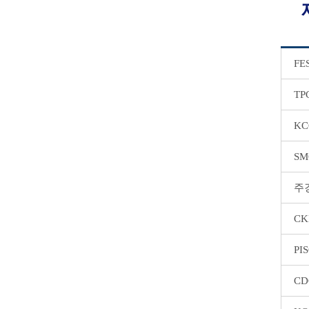
FE
TP
KC
SM
주
CK
PI
CD