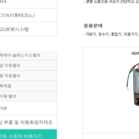
BA
OCUS(이화테크노)
직교)로봇시스템
tosigma(효신)
유체제어 솔레노이드밸브
공압 자동밸브
전동 자동밸브
방폭제품
농사용 밸브
TOP
입 부품 및 자동화장치제조
마트 스토어 바로가기