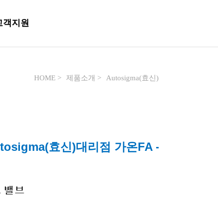
고객지원
HOME >
제품소개 >
Autosigma(효신)
tosigma(효신)대리점 가온FA -